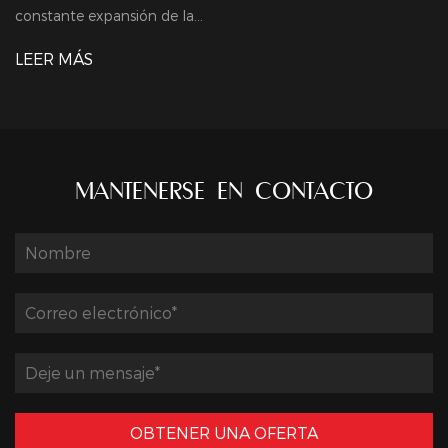
de la...
inevitablemente com
LEER MÁS
MANTENERSE EN CONTACTO
OBTENER UNA OFERTA